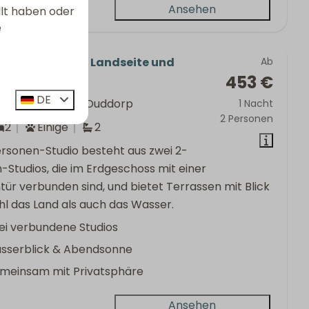
Ansehen
llt haben oder
e
amilie | 4 Pers. - Landseite und
Ab
453 €
eite
DE
nde, Südholland, Ouddorp
1 Nacht
2 Personen
2
Einige
2
rsonen-Studio besteht aus zwei 2-
-Studios, die im Erdgeschoss mit einer
ür verbunden sind, und bietet Terrassen mit Blick
hl das Land als auch das Wasser.
ei verbundene Studios
sserblick & Abendsonne
meinsam mit Privatsphäre
Ansehen