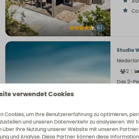
Av
Co
9,1
Studio W
Niederla
2
Das 2-Pe
einem ein
site verwendet Cookies
über zwei
Ein
 Cookies, um Ihre Benutzererfahrung zu optimieren, pers
Mo
tzustellen und unseren Datenverkehr zu analysieren. Wir t
Ko
 über Ihre Nutzung unserer Website mit unseren Partnern
ng und Analyse. Diese Partner können diese Informatio