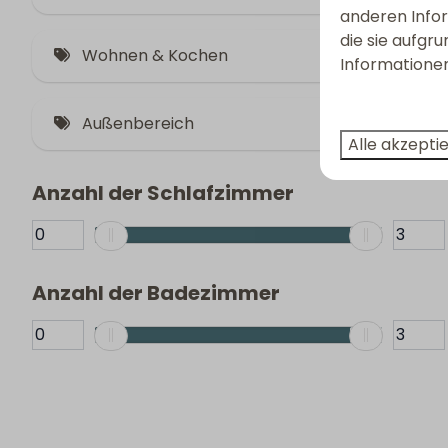
Glasveranda (8)
anderen Infor
die sie aufgr
Parkplatz (2)
2 Hunde willkommen (19)
Wohnen & Kochen
Informationen
Klimaanlage (7)
Haustierfrei (12)
Außenbereich
Alle akzepti
Offene Terrasse (10)
Anzahl der Schlafzimmer
Eingezäunte Terrasse (11)
Anzahl der Badezimmer