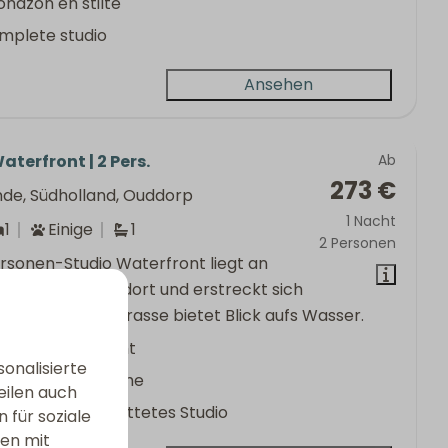
ondzon en stilte
mplete studio
Ansehen
aterfront | 2 Pers.
Ab
273 €
nde, Südholland, Ouddorp
1 Nacht
1
Einige
1
2 Personen
rsonen-Studio Waterfront liegt an
zigartigen Standort und erstreckt sich
 Etagen. Die Terrasse bietet Blick aufs Wasser.
zigartige Aussicht
onalisierte
rgensonne & Ruhe
eilen auch
mplett ausgestattetes Studio
 für soziale
nen mit