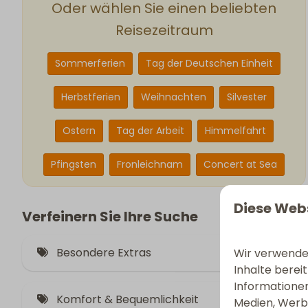
Oder wählen Sie einen beliebten
Reisezeitraum
Sommerferien
Tag der Deutschen Einheit
Herbstferien
Weihnachten
Silvester
Ostern
Tag der Arbeit
Himmelfahrt
Pfingsten
Fronleichnam
Concert at Sea
Diese Web
Verfeinern Sie Ihre Suche
Besondere Extras
Wir verwenden
Inhalte berei
Informationen
Jacuzzi (2)
Komfort & Bequemlichkeit
Medien, Werbu