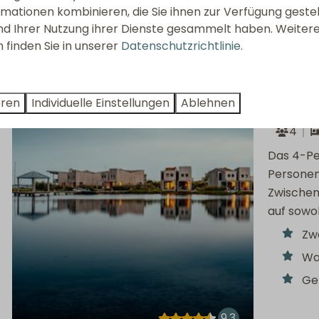
mationen kombinieren, die Sie ihnen zur Verfügung geste
9
und Ihrer Nutzung ihrer Dienste gesammelt haben. Weiter
 finden Sie in unserer
Datenschutzrichtlinie
.
Studio F
Wassers
eren
Individuelle Einstellungen
Ablehnen
Niederla
4
Das 4-Pe
Personen
Zwischent
auf sowo
Zw
Wa
Ge
9,3