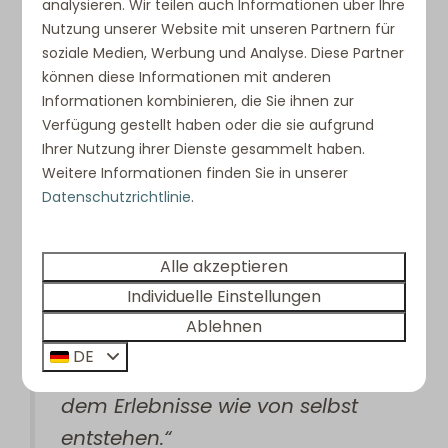
analysieren. Wir teilen auch Informationen über Ihre
wollten Erinnerungen schaffen. Deshalb führten
Nutzung unserer Website mit unseren Partnern für
wir einen Frühstücksservice für Villen und Studios
soziale Medien, Werbung und Analyse. Diese Partner
ein, organisierten Yogastunden am Wasser,
können diese Informationen mit anderen
starteten den Verleih von Wassersportgeräten
Informationen kombinieren, die Sie ihnen zur
und arbeiteten mit Eat Sous zusammen, um
Verfügung gestellt haben oder die sie aufgrund
Ihrer Nutzung ihrer Dienste gesammelt haben.
unsere Gäste auch kulinarisch zu verwöhnen. So
Weitere Informationen finden Sie in unserer
erhält jeder Aufenthalt das gewisse Extra, etwas,
Datenschutzrichtlinie
.
das über Komfort allein hinausgeht: ein
Gesamterlebnis, in dem Entspannung und
Genuss ineinandergreifen.
Alle akzeptieren
Individuelle Einstellungen
„Von Yoga bei Sonnenaufgang
Ablehnen
bis zum privaten Dinner in der
DE
Villa – Punt West ist ein Ort, an
dem Erlebnisse wie von selbst
entstehen.“