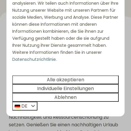
analysieren. Wir teilen auch Informationen über Ihre
Nutzung unserer Website mit unseren Partnern für
soziale Medien, Werbung und Analyse. Diese Partner
können diese Informationen mit anderen
Informationen kombinieren, die Sie ihnen zur
Gemeinsam für eine
Verfügung gestellt haben oder die sie aufgrund
Ihrer Nutzung ihrer Dienste gesammelt haben.
nachhaltige Zukunft
Weitere Informationen finden Sie in unserer
Datenschutzrichtlinie
.
In unserem Eco-Park setzen wir auf eine
umweltfreundliche Zukunft. Mit
energieeffizienten Bauweisen
,
erneuerbaren
Alle akzeptieren
Ressourcen
und der Nutzung
natürlicher
Individuelle Einstellungen
Materialien
leisten wir einen aktiven Beitrag
Ablehnen
zum Umweltschutz. Wir laden Sie ein, Teil dieser
DE
Bewegung zu werden und gemeinsam mit uns auf
Nachhaltigkeit und Ressourcenschonung zu
setzen. Genießen Sie einen nachhaltigen Urlaub