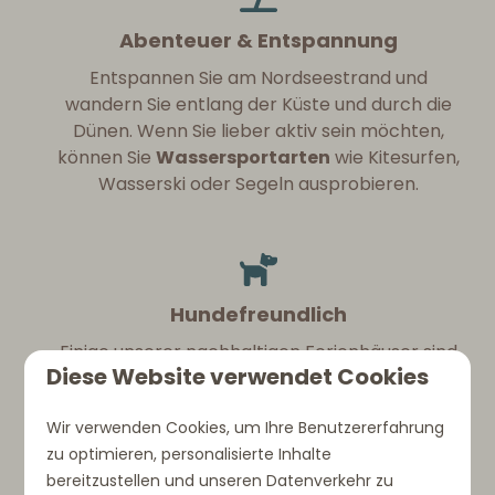
Abenteuer & Entspannung
Entspannen Sie am Nordseestrand und
wandern Sie entlang der Küste und durch die
Dünen. Wenn Sie lieber aktiv sein möchten,
können Sie
Wassersportarten
wie Kitesurfen,
Wasserski oder Segeln ausprobieren.
Hundefreundlich
Einige unserer nachhaltigen Ferienhäuser sind
Diese Website verwendet Cookies
hundefreundlich
. Bringen Sie
bis zu 2 Hunde
mit und entdecken Sie die idyllische Natur
Wir verwenden Cookies, um Ihre Benutzererfahrung
sowie die vielen Wanderwege und
zu optimieren, personalisierte Inhalte
Freilaufgebiete.
bereitzustellen und unseren Datenverkehr zu