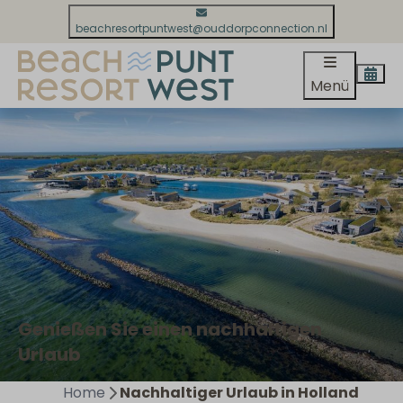
beachresortpuntwest@ouddorpconnection.nl
Menü
Genießen Sie einen nachhaltigen
Urlaub
Home
Nachhaltiger Urlaub in Holland