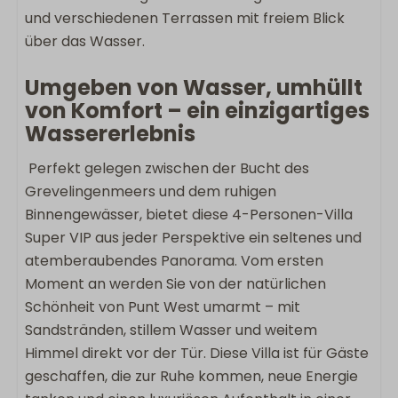
Wohnen & Kochen
und verschiedenen Terrassen mit freiem Blick
Grundfläche: 127
über das Wasser.
Haustierfrei
Bügeleisen
Umgeben von Wasser, umhüllt
Flachbildschirm-TV
von Komfort – ein einzigartiges
Bügelbrett
Wassererlebnis
Spülmaschine
Perfekt gelegen zwischen der Bucht des
Wäscheständer
Grevelingenmeers und dem ruhigen
Keukengerei
Binnengewässer, bietet diese 4-Personen-Villa
Induktion
Super VIP aus jeder Perspektive ein seltenes und
Kombimicrowelle
atemberaubendes Panorama. Vom ersten
Quooker
Moment an werden Sie von der natürlichen
Kühlschrank mit Gefrierfach
Schönheit von Punt West umarmt – mit
Nespresso
Sandstränden, stillem Wasser und weitem
Wasserkocher
Himmel direkt vor der Tür. Diese Villa ist für Gäste
geschaffen, die zur Ruhe kommen, neue Energie
Außenbereich