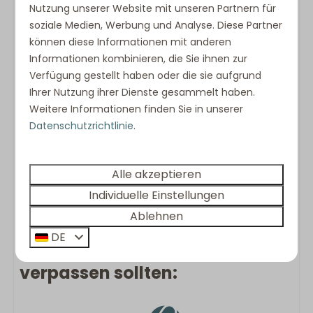
Nutzung unserer Website mit unseren Partnern für
Die Villa verfügt über einen Pelletofen, dieser
soziale Medien, Werbung und Analyse. Diese Partner
darf jedoch während Ihres Aufenthalts nicht
können diese Informationen mit anderen
genutzt werden.
Informationen kombinieren, die Sie ihnen zur
Beach Resort Punt West bietet die perfekte
Verfügung gestellt haben oder die sie aufgrund
Ihrer Nutzung ihrer Dienste gesammelt haben.
Balance zwischen Luxus, Natur und Ruhe.
Weitere Informationen finden Sie in unserer
Genießen Sie Sonne, Meer und entspannte
Datenschutzrichtlinie
.
Atmosphäre und sind dabei dennoch nah am
lebendigen Strandleben während der
Sommermonate. Diese wunderschöne
Alle akzeptieren
Umgebung ist ideal für einen luxuriösen Urlaub mit
Individuelle Einstellungen
Familie oder Freunden!
Ablehnen
DE
Was Sie im Urlaub nicht
verpassen sollten: