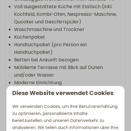
Voll ausgestattete Küche mit Esstisch (inkl.
Kochfeld, Kombi-Ofen, Nespresso-Maschine,
Quooker und Geschirrspüler)
Waschmaschine und Trockner
Küchenpaket
Handtuchpaket (pro Person ein
Handtuchpaket)
Betten bei Ankunft bezogen
Möblierte Terrasse mit Blick auf Dünen
und/oder Wasser
Moderne Einrichtung
Außendusche
Diese Website verwendet Cookies
Nutzung des Abstellraums
Wir verwenden Cookies, um Ihre Benutzererfahrung
Hinweis:
zu optimieren, personalisierte Inhalte
Kein Parkplatz an der Villa, nur Be- und
bereitzustellen und unseren Datenverkehr zu
analysieren. Wir teilen auch Informationen über Ihre
Entladen möglich.