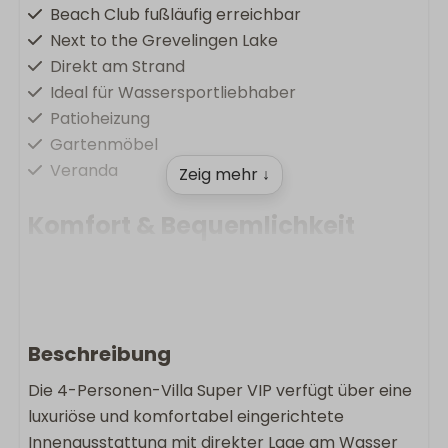
Beach Club fußläufig erreichbar
Next to the Grevelingen Lake
Direkt am Strand
Ideal für Wassersportliebhaber
Patioheizung
Gartenmöbel
Veranda
Zeig mehr ↓
Komfort & Bequemlichkeit
Ladestation im Park
Fußbodenheizung
Kostenlose Wlan
Nichtraucher
Beschreibung
Waschmaschine
Die 4-Personen-Villa Super VIP verfügt über eine
Wäschetrockner
luxuriöse und komfortabel eingerichtete
Innenausstattung mit direkter Lage am Wasser