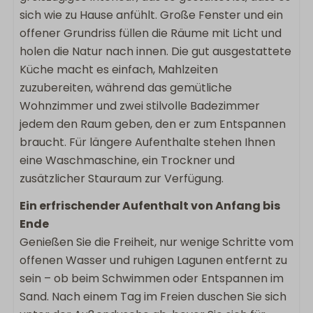
Schlafzimmer
sich wie zu Hause anfühlt. Große Fenster und ein
offener Grundriss füllen die Räume mit Licht und
Doppelbett: 3
holen die Natur nach innen. Die gut ausgestattete
Schlafzimmer im Erdgeschoss
Küche macht es einfach, Mahlzeiten
Boxspring
zuzubereiten, während das gemütliche
Wohnzimmer und zwei stilvolle Badezimmer
Kinderfreundlich
jedem den Raum geben, den er zum Entspannen
Kinderhochstuhl
braucht. Für längere Aufenthalte stehen Ihnen
eine Waschmaschine, ein Trockner und
Lage Unterkunft
zusätzlicher Stauraum zur Verfügung.
Panoramisch uitzicht
Ein erfrischender Aufenthalt von Anfang bis
Privatsphäre
Ende
Freistehende Unterkunft im Ferienpark
Genießen Sie die Freiheit, nur wenige Schritte vom
offenen Wasser und ruhigen Lagunen entfernt zu
sein – ob beim Schwimmen oder Entspannen im
Sand. Nach einem Tag im Freien duschen Sie sich