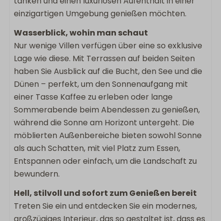
tanken und einen luxuriösen Aufenthalt in einer
Esstisch im Außenbereich
einzigartigen Umgebung genießen möchten.
Offene Terrasse
Wasserblick, wohin man schaut
Lounge-Sofa
Nur wenige Villen verfügen über eine so exklusive
Liegestühle
Lage wie diese. Mit Terrassen auf beiden Seiten
Außendusche
haben Sie Ausblick auf die Bucht, den See und die
Dünen – perfekt, um den Sonnenaufgang mit
Sanitär
einer Tasse Kaffee zu erleben oder lange
Sommerabende beim Abendessen zu genießen,
2 Badezimmer
während die Sonne am Horizont untergeht. Die
Eigenes Badezimmer
möblierten Außenbereiche bieten sowohl Sonne
Badezimmer im Erdgeschoss
als auch Schatten, mit viel Platz zum Essen,
Badewanne
Entspannen oder einfach, um die Landschaft zu
Regenschauer
bewundern.
Begehbare Dusche
Föhn
Hell, stilvoll und sofort zum Genießen bereit
Doppelwaschbecken
Treten Sie ein und entdecken Sie ein modernes,
großzügiges Interieur, das so gestaltet ist, dass es