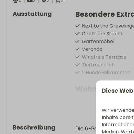
6
3
2
2
Besondere Extr
Ausstattung
Next to the Greveling
Direkt am Strand
Gartenmöbel
Veranda
Windfreie Terrasse
Tierfreundlich
2 Hunde willkommen
Wohnen & Koc
Diese Web
Grundfläche: 127
Flachbildschirm-TV
Wir verwenden
Bügeleisen
Inhalte berei
Bügelbrett
Informationen
Beschreibung
Die 6-Personen Villa 
Medien, Werbu
Spülmaschine