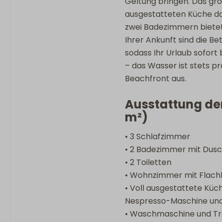
Geltung bringen. Das gr
ausgestatteten Küche da
zwei Badezimmern bietet d
Ihrer Ankunft sind die B
sodass Ihr Urlaub sofort 
– das Wasser ist stets
Beachfront aus.
Ausstattung der
m²)
• 3 Schlafzimmer
• 2 Badezimmer mit Dus
• 2 Toiletten
• Wohnzimmer mit Flach
• Voll ausgestattete Küc
Nespresso-Maschine und
• Waschmaschine und T