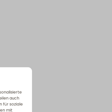
onalisierte
eilen auch
 für soziale
nen mit