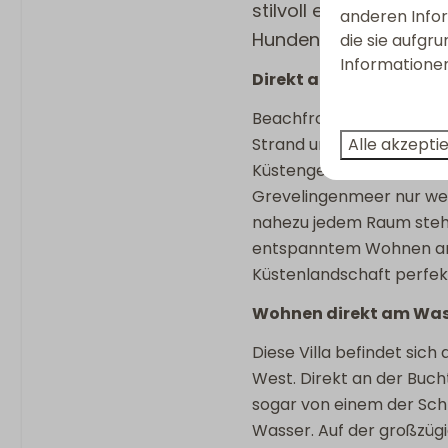
stilvoll eingerichtetes
anderen Infor
Keukengerei
Hunden und Kindern.
die sie aufgr
Kombimicrowelle
Informationen
Quooker
Direkt am Strand, mit 
Kühlschrank mit Gefri
Beachfront verdankt se
Nespresso
Alle akzepti
Strand und dem freien Bl
Toaster
Küstengefühl vom ersten
Grevelingenmeer nur we
Sanitär
nahezu jedem Raum steht 
2 Badezimmer
entspanntem Wohnen am 
Eigenes Badezimmer
Küstenlandschaft perfek
Regenschauer
Wohnen direkt am Was
Begehbare Dusche
Föhn
Diese Villa befindet sic
Separate Toilette
West. Direkt an der Buc
Doppelwaschbecken
sogar von einem der Sch
Wasser. Auf der großzügi