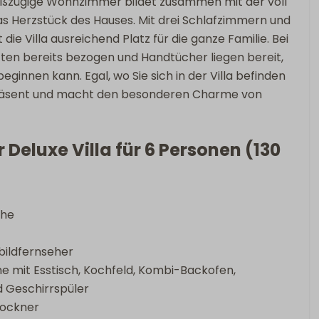
oßzügige Wohnzimmer bildet zusammen mit der voll
s Herzstück des Hauses. Mit drei Schlafzimmern und
ie Villa ausreichend Platz für die ganze Familie. Bei
etten bereits bezogen und Handtücher liegen bereit,
beginnen kann. Egal, wo Sie sich in der Villa befinden
 präsent und macht den besonderen Charme von
 Deluxe Villa für 6 Personen (130
che
bildfernseher
he mit Esstisch, Kochfeld, Kombi-Backofen,
 Geschirrspüler
rockner