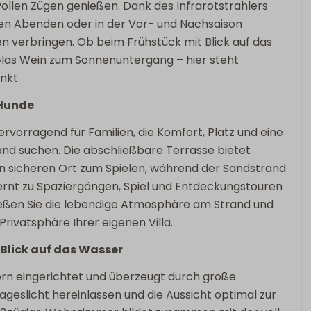
ch
Lage Unterkunft
ollen Zügen genießen. Dank des Infrarotstrahlers
ren Abenden oder in der Vor- und Nachsaison
Panoramisch uitzicht
en verbringen. Ob beim Frühstück mit Blick auf das
Privatsphäre
las Wein zum Sonnenuntergang – hier steht
Freistehende Unterkunft im
nkt.
Ferienpark
 Hunde
ervorragend für Familien, die Komfort, Platz und eine
and suchen. Die abschließbare Terrasse bietet
n sicheren Ort zum Spielen, während der Sandstrand
ernt zu Spaziergängen, Spiel und Entdeckungstouren
eßen Sie die lebendige Atmosphäre am Strand und
 Privatsphäre Ihrer eigenen Villa.
Blick auf das Wasser
odern eingerichtet und überzeugt durch große
Tageslicht hereinlassen und die Aussicht optimal zur