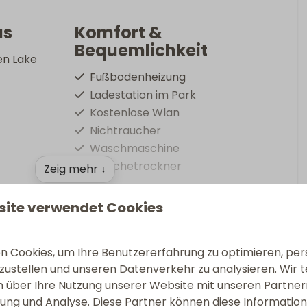
as
Komfort &
Bequemlichkeit
en Lake
Fußbodenheizung
Ladestation im Park
Kostenlose Wlan
Nichtraucher
Waschmaschine
Wäschetrockner
Zeig mehr ↓
hen
Außenbereich
site verwendet Cookies
Esstisch im Außenbereich
Eingezäunte Terrasse
 Cookies, um Ihre Benutzererfahrung zu optimieren, pers
Lounge-Sofa
tzustellen und unseren Datenverkehr zu analysieren. Wir t
Liegestühle
 über Ihre Nutzung unserer Website mit unseren Partnern
Comfort verfügt über ein komfortables und
ng und Analyse. Diese Partner können diese Informatio
Außendusche