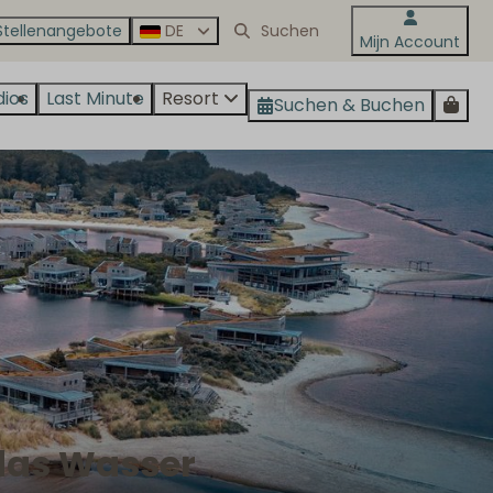
Stellenangebote
DE
Mijn Account
dios
Last Minute
Resort
Suchen & Buchen
 das Wasser