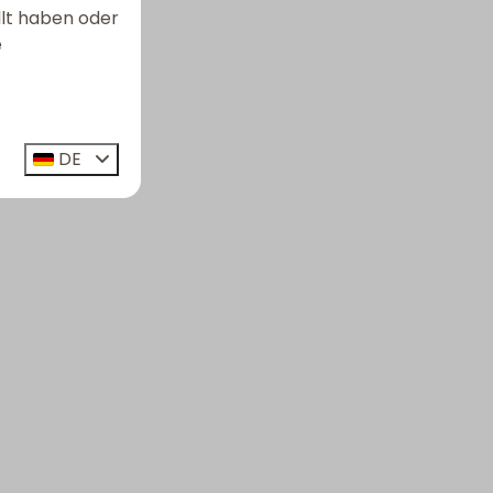
llt haben oder
e
DE