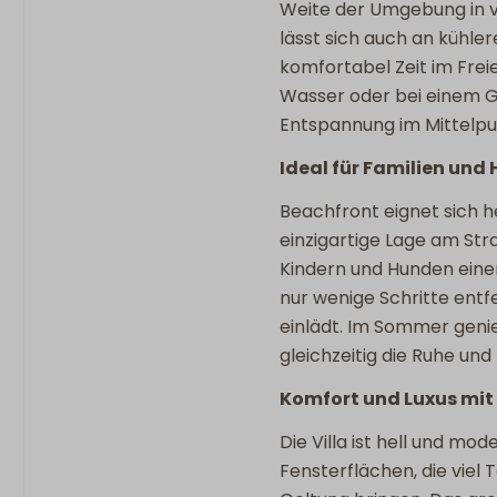
Kinderfreundli
Weite der Umgebung in v
lässt sich auch an kühle
Kinder(reise)bett
komfortabel Zeit im Frei
Wasser oder bei einem G
Entspannung im Mittelpu
Ideal für Familien und
Beachfront eignet sich h
einzigartige Lage am Str
Kindern und Hunden eine
nur wenige Schritte entf
einlädt. Im Sommer geni
gleichzeitig die Ruhe und
Komfort und Luxus mit 
Die Villa ist hell und m
Fensterflächen, die viel 