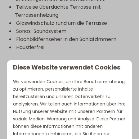
Teilweise überdachte Terrasse mit
Terrassenheizung
Glaswindschutz rund um die Terrasse
Sonos-Soundsystem
Flachbildfernseher in den Schlafzimmern
Haustierfrei
Diese Website verwendet Cookies
Bitte beachten Sie:
Wir verwenden Cookies, um Ihre Benutzererfahrung
Be und Entladen an der Villa ist möglich. Parken
zu optimieren, personalisierte Inhalte
ist ausschließlich auf dem zentralen Parkplatz
bereitzustellen und unseren Datenverkehr zu
gestattet.
analysieren. Wir teilen auch Informationen über Ihre
Haustiere sind nicht erlaubt.
Nutzung unserer Website mit unseren Partnern für
Die Villa kann mit einem Pelletofen
soziale Medien, Werbung und Analyse. Diese Partner
ausgestattet sein. Dieser darf während Ihres
können diese Informationen mit anderen
Aufenthalts nicht genutzt werden.
Informationen kombinieren, die Sie ihnen zur