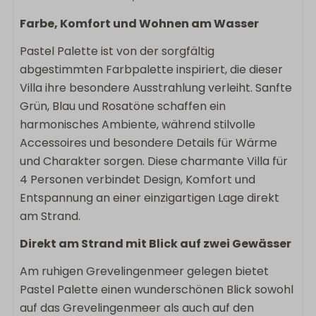
Grundfläche: 127
Farbe, Komfort und Wohnen am Wasser
Haustierfrei
Backofen
Pastel Palette ist von der sorgfältig
Bügeleisen
abgestimmten Farbpalette inspiriert, die dieser
Flachbildschirm-TV
Villa ihre besondere Ausstrahlung verleiht. Sanfte
Bügelbrett
Grün, Blau und Rosatöne schaffen ein
Wäscheständer
harmonisches Ambiente, während stilvolle
Spülmaschine
Accessoires und besondere Details für Wärme
Induktion
und Charakter sorgen. Diese charmante Villa für
Kühlschrank
4 Personen verbindet Design, Komfort und
Gefrierschrank
Entspannung an einer einzigartigen Lage direkt
Kaffeemaschinenfilter
am Strand.
Nespresso
Direkt am Strand mit Blick auf zwei Gewässer
Wasserkocher
Toaster
Am ruhigen Grevelingenmeer gelegen bietet
Pastel Palette einen wunderschönen Blick sowohl
Außenbereich
auf das Grevelingenmeer als auch auf den