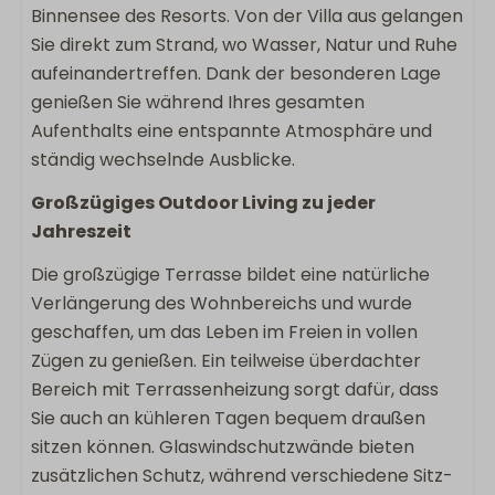
Binnensee des Resorts. Von der Villa aus gelangen
Lounge-Sofa
Sie direkt zum Strand, wo Wasser, Natur und Ruhe
Liegestühle
aufeinandertreffen. Dank der besonderen Lage
genießen Sie während Ihres gesamten
Sanitär
Aufenthalts eine entspannte Atmosphäre und
ständig wechselnde Ausblicke.
2 Badezimmer
Eigenes Badezimmer
Großzügiges Outdoor Living zu jeder
Badezimmer im Erdgeschoss
Jahreszeit
Regenschauer
Die großzügige Terrasse bildet eine natürliche
Begehbare Dusche
Verlängerung des Wohnbereichs und wurde
Föhn
geschaffen, um das Leben im Freien in vollen
Separate Toilette
Zügen zu genießen. Ein teilweise überdachter
Doppelwaschbecken
Bereich mit Terrassenheizung sorgt dafür, dass
Schlafzimmer
Sie auch an kühleren Tagen bequem draußen
sitzen können. Glaswindschutzwände bieten
Doppelbett: 2
zusätzlichen Schutz, während verschiedene Sitz-
Schlafzimmer im Erdgeschoss