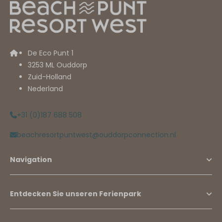
De Eco Punt 1
3253 ML Ouddorp
Zuid-Holland
Nederland
+31 (0)187 688 508
beachresortpuntwest@ouddorpconnection.nl
Navigation
Entdecken Sie unseren Ferienpark