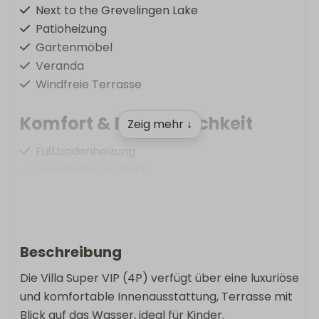
Next to the Grevelingen Lake
Patioheizung
Gartenmöbel
Veranda
Windfreie Terrasse
Komfort & Bequemlichkeit
Zeig mehr ↓
Fußbodenheizung
Ladestation im Park
Kostenlose Wlan
Nichtraucher
Waschmaschine
Wäschetrockner
Beschreibung
Die Villa Super VIP (4P) verfügt über eine luxuriöse
Wohnen & Kochen
und komfortable Innenausstattung, Terrasse mit
Bluetooth-Lautsprecher
Blick auf das Wasser, ideal für Kinder.