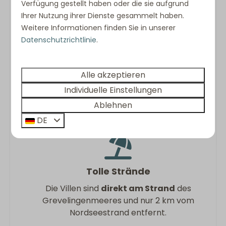
Verfügung gestellt haben oder die sie aufgrund
Ihrer Nutzung ihrer Dienste gesammelt haben.
Abweichungen in Grundriss, Einrichtung,
Weitere Informationen finden Sie in unserer
Bildmaterial, Beschreibung und dargestellten
Datenschutzrichtlinie
.
Grundrissen sind möglich.
Alle akzeptieren
Individuelle Einstellungen
Was Sie im Urlaub nicht
Ablehnen
verpassen sollten:
DE
Tolle Strände
Die Villen sind
direkt am Strand
des
Grevelingenmeeres und nur 2 km vom
Nordseestrand entfernt.