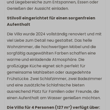
und Liegebereiche zum Entspannen, Essen oder
Fernseher im Schlafzimmer
Genießen der Aussicht einladen.
Boxspring
Stilvoll eingerichtet für einen sorgenfreien
Aufenthalt
Kinderfreundlich
Die Villa wurde 2024 vollständig renoviert und mit
Kinderhochstuhl
viel Liebe zum Detail neu gestaltet. Das helle
Wohnzimmer, die hochwertigen Möbel und die
Lage Unterkunft
sorgfältig ausgewählten Farben schaffen eine
Panoramisch uitzicht
warme und einladende Atmosphäre. Die
Privatsphäre
großzügige Küche eignet sich perfekt für
Freistehende Unterkunft im Ferienpark
gemeinsame Mahlzeiten oder ausgedehnte
Frühstücke. Zwei Schlafzimmer, zwei Badezimmer
Weiteres
und eine zusätzliche Schlafnische bieten
ausreichend Platz für Familien oder Freunde, die
Tresor
einen Aufenthalt am Wasser genießen möchten.
Die Villa für 4 Personen (127 m²) verfügt über: