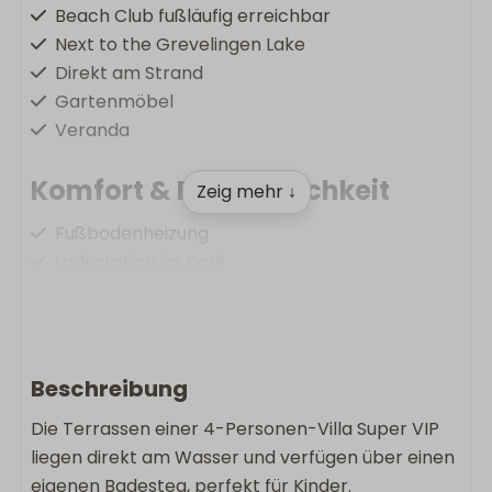
Beach Club fußläufig erreichbar
Next to the Grevelingen Lake
Direkt am Strand
Gartenmöbel
Veranda
Komfort & Bequemlichkeit
Zeig mehr ↓
Fußbodenheizung
Ladestation im Park
Kostenlose Wlan
Nichtraucher
Waschmaschine
Wäschetrockner
Beschreibung
Die Terrassen einer 4-Personen-Villa Super VIP
Wohnen & Kochen
liegen direkt am Wasser und verfügen über einen
Grundfläche: 130
eigenen Badesteg, perfekt für Kinder.