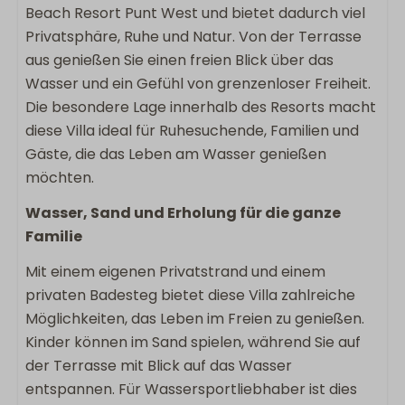
Beach Resort Punt West und bietet dadurch viel
Lounge-Sofa
Privatsphäre, Ruhe und Natur. Von der Terrasse
Liegestühle
aus genießen Sie einen freien Blick über das
Wasser und ein Gefühl von grenzenloser Freiheit.
Sanitär
Die besondere Lage innerhalb des Resorts macht
diese Villa ideal für Ruhesuchende, Familien und
2 Badezimmer
Gäste, die das Leben am Wasser genießen
Eigenes Badezimmer
möchten.
Badezimmer im Erdgeschoss
Regenschauer
Wasser, Sand und Erholung für die ganze
Begehbare Dusche
Familie
Föhn
Mit einem eigenen Privatstrand und einem
Separate Toilette
privaten Badesteg bietet diese Villa zahlreiche
Doppelwaschbecken
Möglichkeiten, das Leben im Freien zu genießen.
Schlafzimmer
Kinder können im Sand spielen, während Sie auf
der Terrasse mit Blick auf das Wasser
Doppelbett: 2
entspannen. Für Wassersportliebhaber ist dies
Schlafzimmer im Erdgeschoss