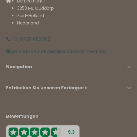
De Eco Punt 1
3253 ML Ouddorp
Zuid-Holland
Nederland
+31 (0)187 688 508
beachresortpuntwest@ouddorpconnection.nl
Navigation
Entdecken Sie unseren Ferienpark
Bewertungen
9.3