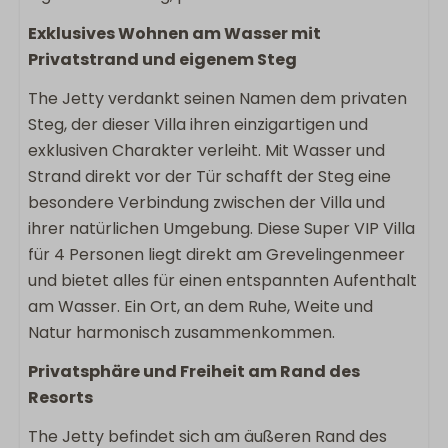
Haustierfrei
Exklusives Wohnen am Wasser mit
Flachbildschirm-TV
Privatstrand und eigenem Steg
Bügeleisen
Bügelbrett
The Jetty verdankt seinen Namen dem privaten
Spülmaschine
Steg, der dieser Villa ihren einzigartigen und
Wäscheständer
exklusiven Charakter verleiht. Mit Wasser und
Keukengerei
Strand direkt vor der Tür schafft der Steg eine
Induktion
besondere Verbindung zwischen der Villa und
Kombimicrowelle
ihrer natürlichen Umgebung. Diese Super VIP Villa
Kühlschrank mit Gefrierfach
für 4 Personen liegt direkt am Grevelingenmeer
Nespresso
und bietet alles für einen entspannten Aufenthalt
Wasserkocher
am Wasser. Ein Ort, an dem Ruhe, Weite und
Natur harmonisch zusammenkommen.
Außenbereich
Privatsphäre und Freiheit am Rand des
Esstisch im Außenbereich
Resorts
Offene Terrasse
The Jetty befindet sich am äußeren Rand des
Anlegestelle