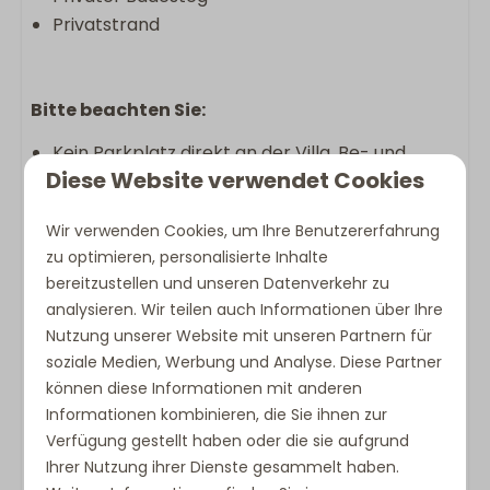
Privatstrand
Bitte beachten Sie:
Kein Parkplatz direkt an der Villa. Be- und
Diese Website verwendet Cookies
Entladen ist möglich.
Die Villa kann mit einem Pelletofen
Wir verwenden Cookies, um Ihre Benutzererfahrung
ausgestattet sein. Dieser darf während Ihres
zu optimieren, personalisierte Inhalte
Aufenthalts nicht genutzt werden.
bereitzustellen und unseren Datenverkehr zu
Die Villa befindet sich in der Nähe des Beach
analysieren. Wir teilen auch Informationen über Ihre
Club Punt West, wodurch es gelegentlich zu
Nutzung unserer Website mit unseren Partnern für
Aktivitäten in der Umgebung kommen kann.
soziale Medien, Werbung und Analyse. Diese Partner
können diese Informationen mit anderen
Informationen kombinieren, die Sie ihnen zur
Abweichungen in Grundriss, Einrichtung,
Verfügung gestellt haben oder die sie aufgrund
Bildmaterial, Beschreibung und dargestellten
Ihrer Nutzung ihrer Dienste gesammelt haben.
Grundrissen sind möglich.