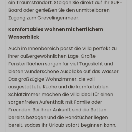
ein Traumstandort. Steigen Sie direkt auf Ihr SUP-
Fernseher im Schlafzimmer
Board oder genießen Sie den unmittelbaren
Boxspring
Zugang zum Grevelingenmeer.
Komfortables Wohnen mit herrlichem
Kinderfreundlich
Wasserblick
Kinderhochstuhl
Auch im Innenbereich passt die Villa perfekt zu
ihrer außergewöhnlichen Lage. Große
Lage Unterkunft
Fensterflächen sorgen für viel Tageslicht und
Panoramisch uitzicht
bieten wunderschöne Ausblicke auf das Wasser.
Privatsphäre
Das großzügige Wohnzimmer, die voll
Freistehende Unterkunft im Ferienpark
ausgestattete Küche und die komfortablen
Schlafzimmer machen die Villa ideal für einen
sorgenfreien Aufenthalt mit Familie oder
Freunden. Bei Ihrer Ankunft sind die Betten
bereits bezogen und die Handtücher liegen
bereit, sodass Ihr Urlaub sofort beginnen kann.