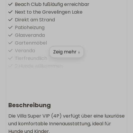
Beach Club fußläufig erreichbar
Next to the Grevelingen Lake
Direkt am Strand
Patioheizung
Glasveranda
Gartenmöbel
Veranda
Zeig mehr ↓
Tierfreundlich
2 Hunde willkommen
Komfort & Bequemlichkeit
Ladestation im Park
Fußbodenheizung
Beschreibung
Kostenlose Wlan
Die Villa Super VIP (4P) verfügt über eine luxuriöse
Waschmaschine
und komfortable Innenausstattung, ideal für
Wäschetrockner
Hunde und Kinder.