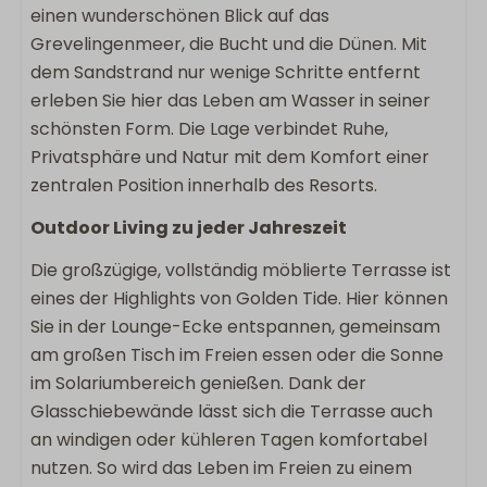
einen wunderschönen Blick auf das
2 Badezimmer
Grevelingenmeer, die Bucht und die Dünen. Mit
Badewanne
dem Sandstrand nur wenige Schritte entfernt
Begehbare Dusche
erleben Sie hier das Leben am Wasser in seiner
Föhn
schönsten Form. Die Lage verbindet Ruhe,
Separate Toilette
Privatsphäre und Natur mit dem Komfort einer
Doppelwaschbecken
zentralen Position innerhalb des Resorts.
Schlafzimmer
Outdoor Living zu jeder Jahreszeit
Doppelbett: 3
Die großzügige, vollständig möblierte Terrasse ist
Schlafzimmer im Erdgeschoss
eines der Highlights von Golden Tide. Hier können
Fernseher im Schlafzimmer
Sie in der Lounge-Ecke entspannen, gemeinsam
Boxspring
am großen Tisch im Freien essen oder die Sonne
im Solariumbereich genießen. Dank der
Lage Unterkunft
Glasschiebewände lässt sich die Terrasse auch
an windigen oder kühleren Tagen komfortabel
Panoramisch uitzicht
nutzen. So wird das Leben im Freien zu einem
Privatsphäre