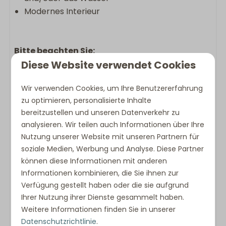
Modernes Interieur
Bitte beachten Sie:
Diese Website verwendet Cookies
Kein Parkplatz direkt an der Villa. Be und
Entladen ist möglich.
Wir verwenden Cookies, um Ihre Benutzererfahrung
Die Villa verfügt über einen Pelletofen. Dieser
zu optimieren, personalisierte Inhalte
darf während Ihres Aufenthalts nicht genutzt
bereitzustellen und unseren Datenverkehr zu
werden.
analysieren. Wir teilen auch Informationen über Ihre
Nutzung unserer Website mit unseren Partnern für
soziale Medien, Werbung und Analyse. Diese Partner
Abweichungen in Grundriss, Einrichtung,
können diese Informationen mit anderen
Bildmaterial, Beschreibung und dargestellten
Informationen kombinieren, die Sie ihnen zur
Grundrissen sind möglich.
Verfügung gestellt haben oder die sie aufgrund
Ihrer Nutzung ihrer Dienste gesammelt haben.
Weitere Informationen finden Sie in unserer
Datenschutzrichtlinie
.