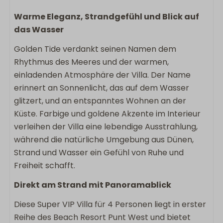
Wohnen & Kochen
Warme Eleganz, Strandgefühl und Blick auf
das Wasser
Grundfläche: 127
Flachbildschirm-TV
Golden Tide verdankt seinen Namen dem
Backofen
Rhythmus des Meeres und der warmen,
Spülmaschine
einladenden Atmosphäre der Villa. Der Name
Keukengerei
erinnert an Sonnenlicht, das auf dem Wasser
Kühlschrank
glitzert, und an entspanntes Wohnen an der
Nespresso
Küste. Farbige und goldene Akzente im Interieur
verleihen der Villa eine lebendige Ausstrahlung,
Außenbereich
während die natürliche Umgebung aus Dünen,
Strand und Wasser ein Gefühl von Ruhe und
Esstisch im Außenbereich
Freiheit schafft.
Eingezäunte Terrasse
Lounge-Sofa
Direkt am Strand mit Panoramablick
Diese Super VIP Villa für 4 Personen liegt in erster
Sanitär
Reihe des Beach Resort Punt West und bietet