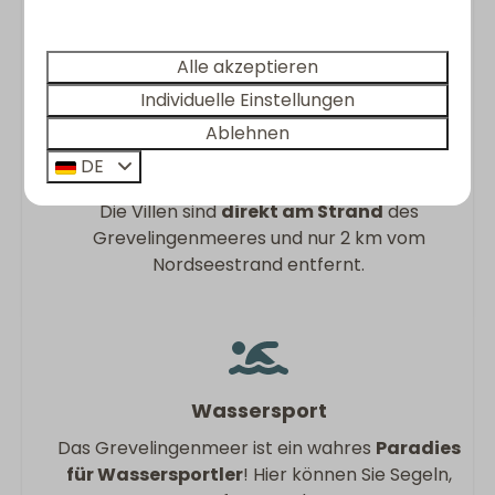
Was Sie im Urlaub nicht
verpassen sollten:
Alle akzeptieren
Individuelle Einstellungen
Ablehnen
DE
Tolle Strände
Die Villen sind
direkt am Strand
des
Grevelingenmeeres und nur 2 km vom
Nordseestrand entfernt.
Wassersport
Das Grevelingenmeer ist ein wahres
Paradies
für Wassersportler
! Hier können Sie Segeln,