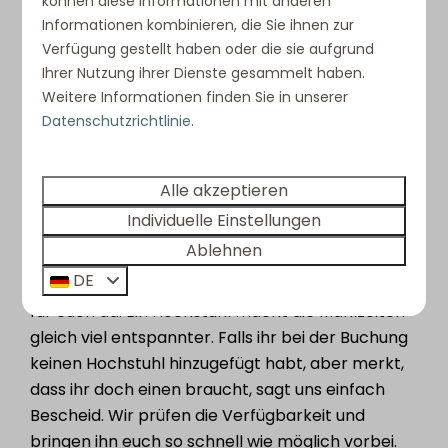
Babybett
können diese Informationen mit anderen
Informationen kombinieren, die Sie ihnen zur
Reist ihr mit einem Baby? Bitte gebt es bei der
Verfügung gestellt haben oder die sie aufgrund
Buchung an, damit wir alles vorbereiten können.
Ihrer Nutzung ihrer Dienste gesammelt haben.
Weitere Informationen finden Sie in unserer
Falls ihr noch kein Babybett angefragt habt,
Datenschutzrichtlinie
.
aber doch eins braucht, sagt uns Bescheid—wir
prüfen die Verfügbarkeit und bringen es so
schnell wie möglich vorbei.
Alle akzeptieren
Individuelle Einstellungen
Hochstuhl
Ablehnen
DE
Im Urlaub mit den Kleinen? Keine Sorge – wir sind
für euch da. Ein Hochstuhl macht die Mahlzeiten
gleich viel entspannter. Falls ihr bei der Buchung
keinen Hochstuhl hinzugefügt habt, aber merkt,
dass ihr doch einen braucht, sagt uns einfach
Bescheid. Wir prüfen die Verfügbarkeit und
bringen ihn euch so schnell wie möglich vorbei.