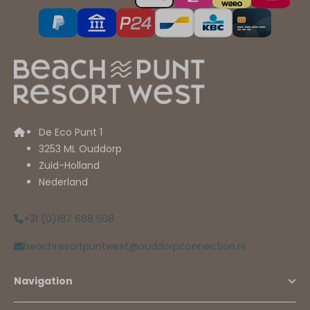
De Eco Punt 1
3253 ML Ouddorp
Zuid-Holland
Nederland
+31 (0)187 688 508
beachresortpuntwest@ouddorpconnection.nl
Navigation