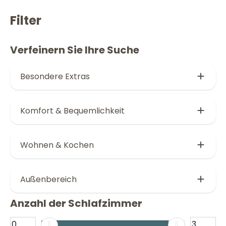
Filter
Verfeinern Sie Ihre Suche
Besondere Extras
Jacuzzi (2)
Komfort & Bequemlichkeit
Glasveranda (8)
Parkplatz (2)
2 Hunde willkommen (19)
Wohnen & Kochen
Klimaanlage (7)
Haustierfrei (12)
Außenbereich
Anzahl der Schlafzimmer
Offene Terrasse (10)
Eingezäunte Terrasse (11)